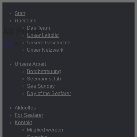
Start
Über Uns
Das Team
All Posts
Unser Leitbild
Unsere Geschichte
Home
All Posts
Unser Netzwerk
Unsere Arbeit
Bordbetreuung
Seemannsclub
Sea Sunday
Day of the Seafarer
Aktuelles
For Seafarer
Kontakt
Mitglied werden