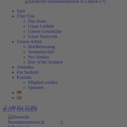
Start
Start
Über Uns
Über Uns
Das Team
Das Team
Unser Leitbild
Unser Leitbild
Unsere Geschichte
Unsere Geschichte
Unser Netzwerk
Unser Netzwerk
Unsere Arbeit
Unsere Arbeit
Bordbetreuung
Bordbetreuung
Seemannsclub
Seemannsclub
Sea Sunday
Sea Sunday
Day of the Seafarer
Day of the Seafarer
Aktuelles
Aktuelles
For Seafarer
For Seafarer
Kontakt
Kontakt
Mitglied werden
Mitglied werden
Spenden
Spenden
+49 451 72 991
JETZT SPENDEN