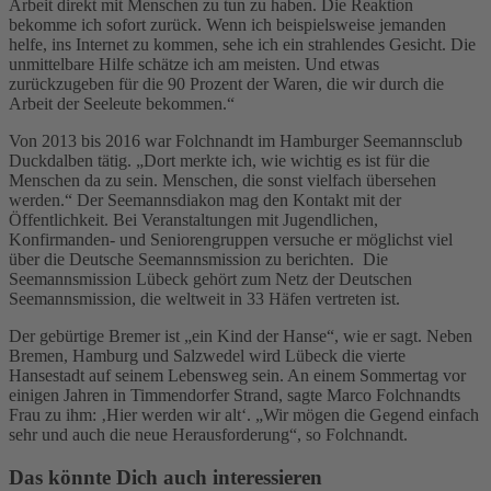
Arbeit direkt mit Menschen zu tun zu haben. Die Reaktion
bekomme ich sofort zurück. Wenn ich beispielsweise jemanden
helfe, ins Internet zu kommen, sehe ich ein strahlendes Gesicht. Die
unmittelbare Hilfe schätze ich am meisten. Und etwas
zurückzugeben für die 90 Prozent der Waren, die wir durch die
Arbeit der Seeleute bekommen.“
Von 2013 bis 2016 war Folchnandt im Hamburger Seemannsclub
Duckdalben tätig. „Dort merkte ich, wie wichtig es ist für die
Menschen da zu sein. Menschen, die sonst vielfach übersehen
werden.“ Der Seemannsdiakon mag den Kontakt mit der
Öffentlichkeit. Bei Veranstaltungen mit Jugendlichen,
Konfirmanden- und Seniorengruppen versuche er möglichst viel
über die Deutsche Seemannsmission zu berichten. Die
Seemannsmission Lübeck gehört zum Netz der Deutschen
Seemannsmission, die weltweit in 33 Häfen vertreten ist.
Der gebürtige Bremer ist „ein Kind der Hanse“, wie er sagt. Neben
Bremen, Hamburg und Salzwedel wird Lübeck die vierte
Hansestadt auf seinem Lebensweg sein. An einem Sommertag vor
einigen Jahren in Timmendorfer Strand, sagte Marco Folchnandts
Frau zu ihm: ‚Hier werden wir alt‘. „Wir mögen die Gegend einfach
sehr und auch die neue Herausforderung“, so Folchnandt.
Das könnte Dich auch interessieren