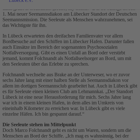
Wenn Marco Folchnandt zu Besuch an Bord eines Schiffes geht,
dann grüßt er freundlich: „Hello, my friend!“ Der 55-Jährige ist seit
1. Mai neuer Seemannsdiakon am Lübecker Standort der Deutschen
Seemannsmission. Die Seeleute als Menschen wahrzunehmen, sei
das Wichtigste für ihn.
In Lübeck erwarteten den dreifachen Familienvater vor allem
Bordbesuche auf den Schiffen im Lübecker Hafen. Darunter fallen
auch Einsätze im Bereich der sogenannten Psychosozialen
Notfallversorgung. Gibt es einen Unfall an Bord oder verstirbt
jemand, kommt Folchnandt als Notfallseelsorger an Bord, um mit
den Seeleuten über das Erlebte zu sprechen.
Folchnandt wechselte aus Brake an der Unterweser, wo er zuvor
sechs Jahre lang mit einer halben Stelle als Seemannsdiakon vor
allem im dortigen Seemannsclub gearbeitet hat. Auch in Lübeck gibt
es für Seeleute einen kleinen Club am Lehmannkai. „Der Standort
Lübeck ist eine neue Herausforderung für mich. Sechs Jahre lang
war ich in einem kleinen Hafen, in dem alles im Umkreis von
eineinhalb Kilometer zu erreichen war. In Lübeck gibt es viele
einzelne Häfen. Ich bin gespannt darauf.“
Die Seeleute stehen im Mittelpunkt
Doch Marco Folchnandt geht es nicht um Waren, sondern um die
Menschen an Bord der Schiffe. „Ich mag es wahnsinnig, bei der