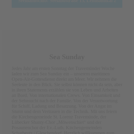
Seemannsclub: Seelandstraße 15, Lehmannkai 2
Sea Sunday
Jedes Jahr am ersten Sonntag der Travemünder Woche
laden wir zum Sea Sunday ein – unserem maritimen
Open-Air-Gottesdienst direkt am Meer. Wir nehmen die
Seeleute in den Blick. Sie selbst können nicht da sein, aber
in ihren Statements erzählen sie von Leben und Arbeiten
an Bord. Von internationalen Crews. Von Einsamkeit und
der Sehnsucht nach der Familie. Von der Verantwortung
für Schiff, Ladung und Besatzung. Von der Angst im
Sturm und dem Vertrauen in die Technik. Mit uns feiern
die Kirchengemeinde St. Lorenz Travemünde, der
Lübecker Shanty-Chor „Möwenschiet“ und der
Posaunenchor der Ev.-Luth. Kirchengemeinden
Scharbeutz / Gleschendorf. Herzlich willkommen zum