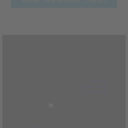
Nächster "Day of the Seafarer": 25.06.2025
Links
Über Uns
Unsere Arbeit
Spenden-alt
Rechtliches