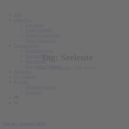
Start
Über Uns
Das Team
Unser Leitbild
Unsere Geschichte
Unser Netzwerk
Unsere Arbeit
Bordbetreuung
Tag: Seeleute
Seemannsclub
Sea Sunday
Day of the Seafarer
Home
Alle Beiträge
Tag: Seeleute
Aktuelles
For Seafarer
Kontakt
Mitglied werden
Spenden
Tag der Seeleute 2024