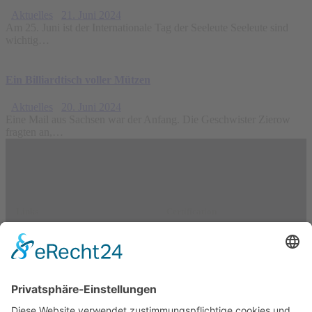
Aktuelles
21. Juni 2024
Am 25. Juni ist der Internationale Tag der Seeleute Seeleute sind
wichtig…
Ein Billiardtisch voller Mützen
Aktuelles
20. Juni 2024
Eine Mail aus Sachsen war der Anfang. Die Geschwister Zierow
fragten an,…
Links
Certification
Equipment Rental
About
Resources