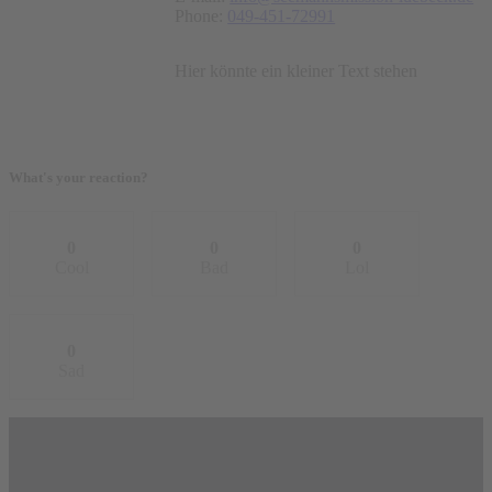
Phone:
049-451-72991
Hier könnte ein kleiner Text stehen
What's your reaction?
0
0
0
Cool
Bad
Lol
0
Sad