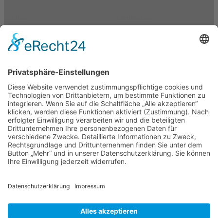
Links
Certification
Equipment Rental
About
Resources
Equipment Rental
Kontakt
Privacy Policy
ANCORATHEMES
©
2026. ALL RIGHTS RESERVED.