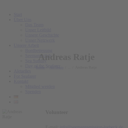
Start
Über Uns
Das Team
Unser Leitbild
Unsere Geschichte
Unser Netzwerk
Unsere Arbeit
Bordbetreuung
Andreas Ratje
Seemannsclub
Sea Sunday
Day of the Seafarer
Home
All Team
...
Andreas Ratje
Aktuelles
For Seafarer
Kontakt
Mitglied werden
Spenden
Volunteer
E-mail:
info@seemannsmission-luebeck.de